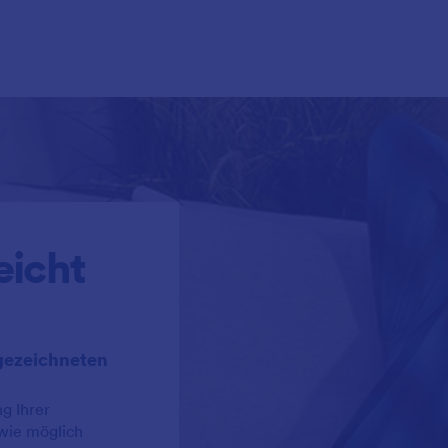
eicht
gezeichneten
g Ihrer
wie möglich